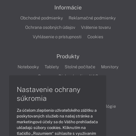
Informácie
Obchodné podmienky
Reklamačné podmienky
Ochrana osobných údajov
Vrátenie tovaru
Vyhlásenie o prístupnosti
Cookies
Produkty
Notebooky
Tablety
Stolné počítače
Monitory
Servery
Diskové polia a NAS
Nastavenie ochrany
Články
súkromia
Obchodné informácie
Produkty
Technológie
Za účelom zlepšenia užívateľského zážitku a
Videá
poskytovaných služieb na našej stránke a
marketingové účely sa do Vášho prehliadača
ukladajú súbory cookies. Kliknutím na
tlačidlo „Rozumiem“ súhlasíte s využívaním
Obsah