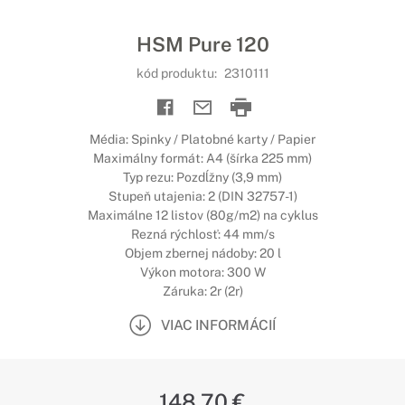
HSM Pure 120
kód produktu:
2310111
Média: Spinky / Platobné karty / Papier
Maximálny formát: A4 (šírka 225 mm)
Typ rezu: Pozdĺžny (3,9 mm)
Stupeň utajenia: 2 (DIN 32757-1)
Maximálne 12 listov (80g/m2) na cyklus
Rezná rýchlosť: 44 mm/s
Objem zbernej nádoby: 20 l
Výkon motora: 300 W
Záruka: 2r (2r)
VIAC INFORMÁCIÍ
148,70 €