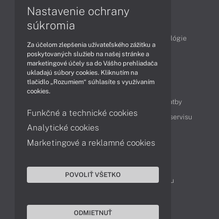
Nastavenie ochrany
Články
súkromia
Obchodné informácie
Produkty
Technológie
Za účelom zlepšenia užívateľského zážitku a
Videá
poskytovaných služieb na našej stránke a
marketingové účely sa do Vášho prehliadača
ukladajú súbory cookies. Kliknutím na
tlačidlo „Rozumiem“ súhlasíte s využívaním
Obsah
cookies.
Ako nakupovať
Možnosti doručenia a platby
Funkčné a technické cookies
Podpora a servis
Servisné služby
Cenník servisu
Analytické cookies
Marketingové a reklamné cookies
Kontakty
043 4224 771
Obchodné oddelenie
POVOLIŤ VŠETKO
Servisné oddelenie
Reklamácia tovaru
TeamViewer (vzdialená podpora)
ODMIETNUŤ