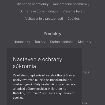
Obchodné podmienky
Reklamačné podmienky
Ochrana osobných údajov
Vrátenie tovaru
Vyhlásenie o prístupnosti
Cookies
Produkty
Notebooky
Tablety
Stolné počítače
Monitory
Servery
Diskové polia a NAS
Nastavenie ochrany
Články
súkromia
Obchodné informácie
Produkty
Technológie
Za účelom zlepšenia užívateľského zážitku a
Videá
poskytovaných služieb na našej stránke a
marketingové účely sa do Vášho prehliadača
ukladajú súbory cookies. Kliknutím na
tlačidlo „Rozumiem“ súhlasíte s využívaním
Obsah
cookies.
Ako nakupovať
Možnosti doručenia a platby