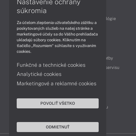
Nastavenie ochrany
Články
súkromia
Obchodné informácie
Produkty
Technológie
Za účelom zlepšenia užívateľského zážitku a
Videá
poskytovaných služieb na našej stránke a
marketingové účely sa do Vášho prehliadača
ukladajú súbory cookies. Kliknutím na
tlačidlo „Rozumiem“ súhlasíte s využívaním
Obsah
cookies.
Ako nakupovať
Možnosti doručenia a platby
Funkčné a technické cookies
Podpora a servis
Servisné služby
Cenník servisu
Analytické cookies
Marketingové a reklamné cookies
Kontakty
043 4224 771
Obchodné oddelenie
POVOLIŤ VŠETKO
Servisné oddelenie
Reklamácia tovaru
TeamViewer (vzdialená podpora)
ODMIETNUŤ