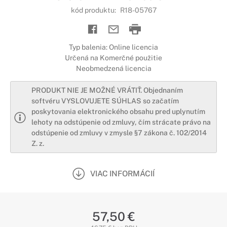
kód produktu:
R18-05767
Typ balenia: Online licencia
Určená na Komerčné použitie
Neobmedzená licencia
PRODUKT NIE JE MOŽNÉ VRÁTIŤ. Objednaním
softvéru VYSLOVUJETE SÚHLAS so začatím
poskytovania elektronického obsahu pred uplynutím
lehoty na odstúpenie od zmluvy, čím strácate právo na
odstúpenie od zmluvy v zmysle §7 zákona č. 102/2014
Z. z.
VIAC INFORMÁCIÍ
57,50 €