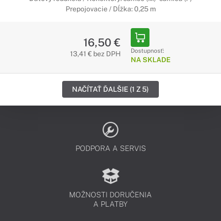
Prepojovacie / Dĺžka: 0,25 m
16,50 €
Dostupnosť:
13,41 € bez DPH
NA SKLADE
NAČÍTAŤ ĎALŠIE (1 Z 5)
PODPORA A SERVIS
MOŽNOSTI DORUČENIA
A PLATBY