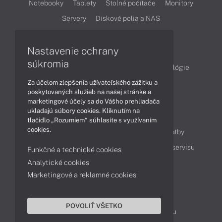
Notebooky
Tablety
Stolné počítače
Monitory
Servery
Diskové polia a NAS
Články
Nastavenie ochrany
súkromia
Obchodné informácie
Produkty
Technológie
Za účelom zlepšenia užívateľského zážitku a
Videá
poskytovaných služieb na našej stránke a
marketingové účely sa do Vášho prehliadača
ukladajú súbory cookies. Kliknutím na
Obsah
tlačidlo „Rozumiem“ súhlasíte s využívaním
cookies.
Ako nakupovať
Možnosti doručenia a platby
Podpora a servis
Servisné služby
Cenník servisu
Funkčné a technické cookies
Analytické cookies
Marketingové a reklamné cookies
Kontakty
043 4224 771
Obchodné oddelenie
POVOLIŤ VŠETKO
Servisné oddelenie
Reklamácia tovaru