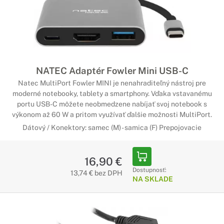
NATEC Adaptér Fowler Mini USB-C
Natec MultiPort Fowler MINI je nenahraditeľný nástroj pre
moderné notebooky, tablety a smartphony. Vďaka vstavanému
portu USB-C môžete neobmedzene nabíjať svoj notebook s
výkonom až 60 W a pritom využívať ďalšie možnosti MultiPort.
Dátový / Konektory: samec (M) - samica (F) Prepojovacie
16,90 €
Dostupnosť:
13,74 € bez DPH
NA SKLADE