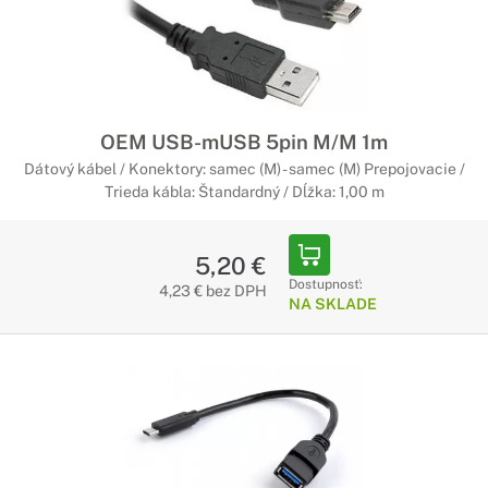
OEM USB-mUSB 5pin M/M 1m
Dátový kábel / Konektory: samec (M) - samec (M) Prepojovacie /
Trieda kábla: Štandardný / Dĺžka: 1,00 m
5,20 €
Dostupnosť:
4,23 € bez DPH
NA SKLADE