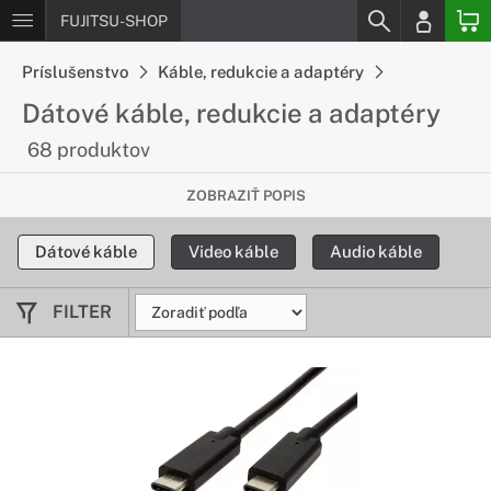
FUJITSU-SHOP
Príslušenstvo
Káble, redukcie a adaptéry
Dátové káble, redukcie a adaptéry
68 produktov
Prenášajte dáta rýchlo a bez
ZOBRAZIŤ POPIS
problémov
Dátové káble
Video káble
Audio káble
V našej ponuke nájdete rozsiahly výber dátových káblov s
množstvom konektorov, vďaka ktorým bez problémov
prenesiete dáta medzi zariadeniami.
FILTER