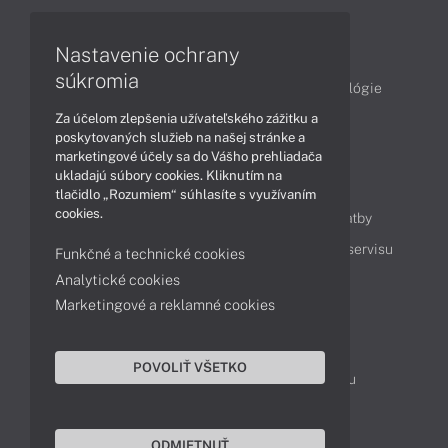
Články
Nastavenie ochrany
súkromia
Obchodné informácie
Produkty
Technológie
Za účelom zlepšenia užívateľského zážitku a
Videá
poskytovaných služieb na našej stránke a
marketingové účely sa do Vášho prehliadača
ukladajú súbory cookies. Kliknutím na
Obsah
tlačidlo „Rozumiem“ súhlasíte s využívaním
cookies.
Ako nakupovať
Možnosti doručenia a platby
Podpora a servis
Servisné služby
Cenník servisu
Funkčné a technické cookies
Analytické cookies
Marketingové a reklamné cookies
Kontakty
043 4224 771
Obchodné oddelenie
POVOLIŤ VŠETKO
Servisné oddelenie
Reklamácia tovaru
TeamViewer (vzdialená podpora)
ODMIETNUŤ