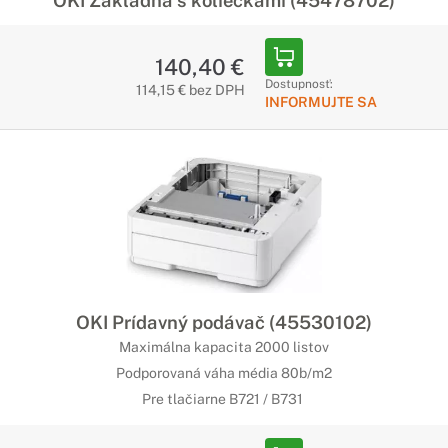
OKI Základňa s koliečkami (45478702)
140,40 €
Dostupnosť:
114,15 € bez DPH
INFORMUJTE SA
OKI Prídavný podávač (45530102)
Maximálna kapacita 2000 listov
Podporovaná váha média 80b/m2
Pre tlačiarne B721 / B731