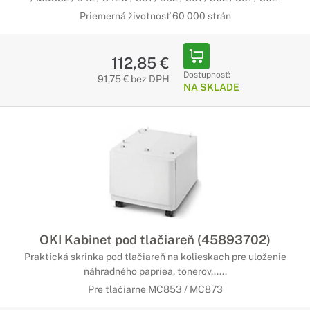
Priemerná životnosť 60 000 strán
112,85 €
Dostupnosť:
91,75 € bez DPH
NA SKLADE
OKI Kabinet pod tlačiareň (45893702)
Praktická skrinka pod tlačiareň na kolieskach pre uloženie
náhradného papriea, tonerov,.....
Pre tlačiarne MC853 / MC873