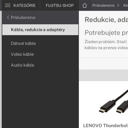
KATEGÓRIE
FUJITSU-SHOP
Príslušenstvo
Ká
Príslušenstvo
Redukcie, ada
Káble, redukcie a adaptéry
Potrebujete pr
Žiaden problém. Stačí 
Dátové káble
káblov na prenos videa,
Video káble
Dátové káble,
Audio káble
Prenášajte dáta
V našej ponuke nájdet
Video káble, 
Kvalitný obraz v
Chcete mať obraz na p
pokročilých technológi
LENOVO Thunderbol