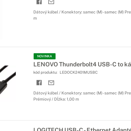
Dátový kábel / Konektory: samec (M) - samec (M) Pre
m
NOVINKA
LENOVO Thunderbolt4 USB-C to ká
kód produktu:
LEDOCK2401MUSBC
Dátový kábel / Konektory: samec (M) - samec (M) Pre
Prémiový / Dĺžka: 1,00 m
LOGITECH USB-C - Ethernet Adapt