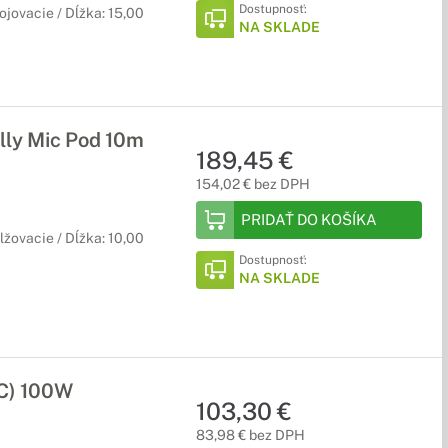
Dostupnosť:
ojovacie / Dĺžka: 15,00
NA SKLADE
lly Mic Pod 10m
189,45 €
154,02 € bez DPH
PRIDAŤ DO KOŠÍKA
lžovacie / Dĺžka: 10,00
Dostupnosť:
NA SKLADE
C) 100W
103,30 €
83,98 € bez DPH