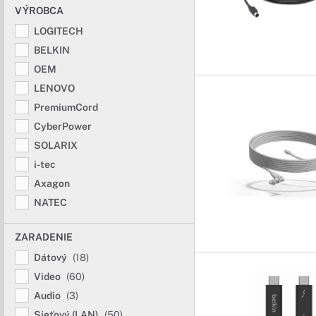
VÝROBCA
LOGITECH
BELKIN
OEM
LENOVO
PremiumCord
CyberPower
SOLARIX
i-tec
Axagon
NATEC
ZARADENIE
Dátový
(18)
Video
(60)
Audio
(3)
Sieťový (LAN)
(50)