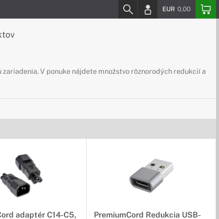
EUR
0,00
ktov
su zariadenia. V ponuke nájdete množstvo rôznorodých redukcií a
ktorým bez problémov prenesiete dáta medzi zariadeniami.
í. Ponúkame Vám množstvo video káblov s podporou nových,
ord adaptér C14-C5,
PremiumCord Redukcia USB-