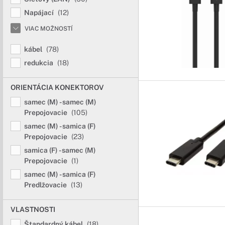
Napájací
(12)
VIAC MOŽNOSTÍ
kábel
(78)
redukcia
(18)
ORIENTÁCIA KONEKTOROV
samec (M) - samec (M)
Prepojovacie
(105)
samec (M) - samica (F)
Prepojovacie
(23)
samica (F) - samec (M)
Prepojovacie
(1)
samec (M) - samica (F)
Predlžovacie
(13)
VLASTNOSTI
Štandardný kábel
(18)