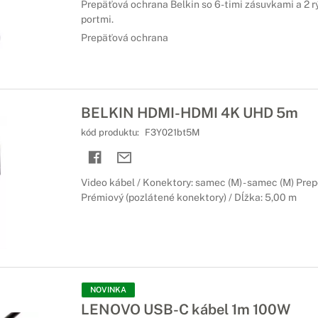
Prepäťová ochrana Belkin so 6-timi zásuvkami a 2 
portmi.
Prepäťová ochrana
BELKIN HDMI-HDMI 4K UHD 5m
kód produktu:
F3Y021bt5M
Video kábel / Konektory: samec (M) - samec (M) Prepo
Prémiový (pozlátené konektory) / Dĺžka: 5,00 m
NOVINKA
LENOVO USB-C kábel 1m 100W