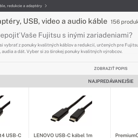
ble, redukcie a adaptéry
ptéry, USB, video a audio káble
156 produ
epojiť Vaše Fujitsu s inými zariadeniami?
si vybrať z ponuky kvalitných káblov a redukcií, určených pre Fujit
 audia a dát. Vyber si zo širokej ponuky kvalitných výrobcov.
 redukcie a adaptéry
ZOBRAZIŤ POPIS
 rýchlo a bez problémov
NAJPREDÁVANEJŠIE
e rozsiahly výber dátových káblov s množstvom konektorov, vďaka 
redukcie a adaptéry
o vysokom rozlíšení
eriférnych zariadeniach v čo najkvalitnejšom a najvyššom rozlíšen
í.
t4 USB-C
LENOVO USB-C kábel 1m
PremiumC