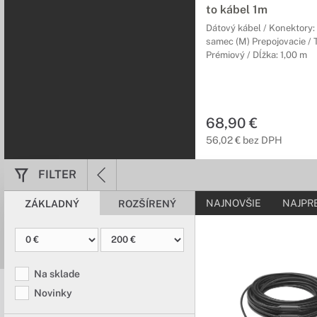
to kábel 1m
Audio káble, 
Dátový kábel / Konektory:
samec (M) Prepojovacie / T
Kvalitný prenos
Prémiový / Dĺžka: 1,00 m
Aby ste si mohli naplno
požiadavky.
68,90 €
56,02 € bez DPH
FILTER
NAJNOVŠIE
NAJPR
ZÁKLADNÝ
ROZŠÍRENÝ
Na sklade
Novinky