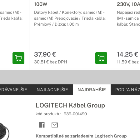
100W
230V, 10
redukcie a adaptéry
 samec (M) -
Dátový kábel / Konektory: samec (M) -
Napájací re
rieda kábla:
samec (M) Prepojovacie / Trieda kábla:
(M) - samica
 Vášho audia
Prémiový / Dĺžka: 1,00 m
kábla: Štan
 vychutnať hudobný zážitok, je dôležité mať kvalitné audio káble. Pr
37,90 €
14,25 €
30,81 € bez DPH
11,59 € be
EDÁVANEJŠIE
NAJLACNEJŠIE
NAJDRAHŠIE
PODĽA NÁZ
LOGITECH Kábel Group
kód produktu:
939-001490
Kompatibilné so zariadením Logitech Group