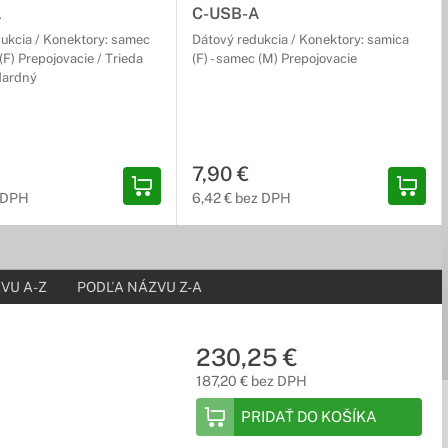
A
C-USB-A
dukcia / Konektory: samec
Dátový redukcia / Konektory: samica
 (F) Prepojovacie / Trieda
(F) - samec (M) Prepojovacie
dardný
e audio káble v našej ponuke nie je problém splniť aj náročné
7,90 €
z DPH
6,42 € bez DPH
VU A-Z
PODĽA NÁZVU Z-A
230,25 €
187,20 € bez DPH
PRIDAŤ DO KOŠÍKA